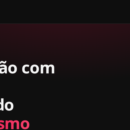
lão com
do
smo