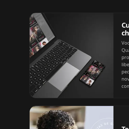
Cu
c
Voc
Qua
pro
lib
ped
nov
com
Te