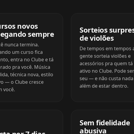
rsos novos
Sorteios surpre
hegando sempre
de violões
ê nunca termina.
De tempos em tempos 
ndo um curso fica
gente sorteia violões e
nto, entra no Clube e tá
acessórios pra quem tá
erado pra você. Música
ativo no Clube. Pode ser
ida, técnica nova, estilo
seu — e não custa nada
o — o Clube cresce
além de estar dentro.
 você.
Sem fidelidade
abusiva
sta por 7 dias.