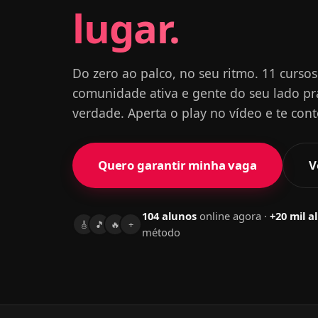
lugar.
Do zero ao palco, no seu ritmo. 11 curso
comunidade ativa e gente do seu lado pr
verdade. Aperta o play no vídeo e te con
Quero garantir minha vaga
V
105 alunos
online agora ·
+20 mil a
🎸
🎵
🔥
+
método