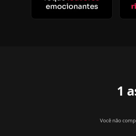
1 a
Você não compr