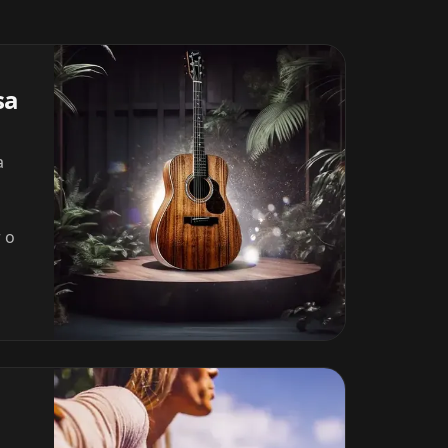
sa
a
 o