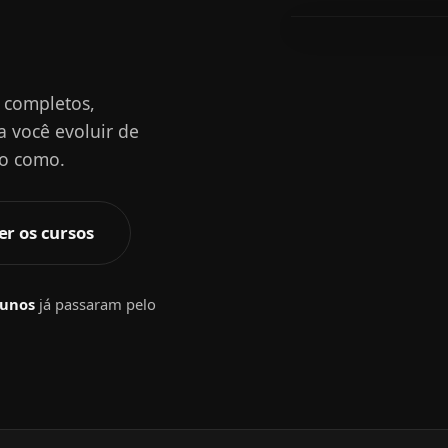
s completos,
a você evoluir de
to como.
er os cursos
lunos
já passaram pelo