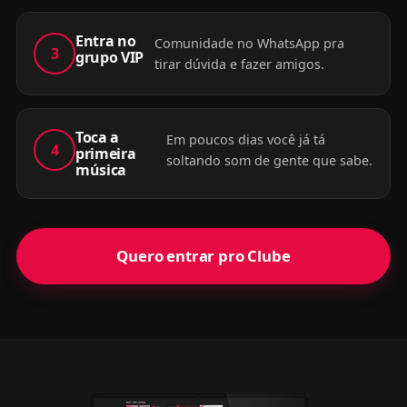
Entra no
Comunidade no WhatsApp pra
3
grupo VIP
tirar dúvida e fazer amigos.
Toca a
Em poucos dias você já tá
4
primeira
soltando som de gente que sabe.
música
Quero entrar pro Clube