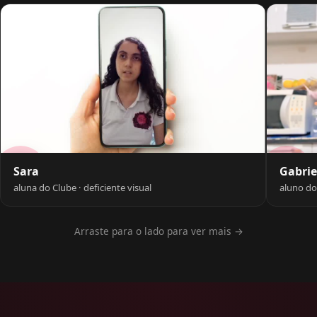
Gabrie
Sara
aluno do
aluna do Clube · deficiente visual
Arraste para o lado para ver mais →