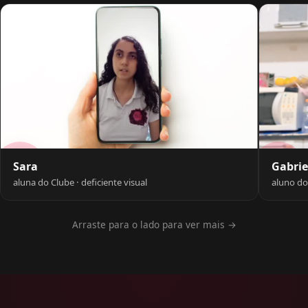
Gabrie
Sara
aluno do
aluna do Clube · deficiente visual
Arraste para o lado para ver mais →