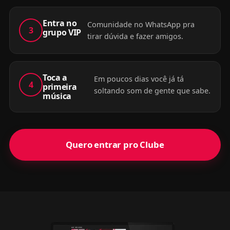
Entra no
Comunidade no WhatsApp pra
3
grupo VIP
tirar dúvida e fazer amigos.
Toca a
Em poucos dias você já tá
4
primeira
soltando som de gente que sabe.
música
Quero entrar pro Clube