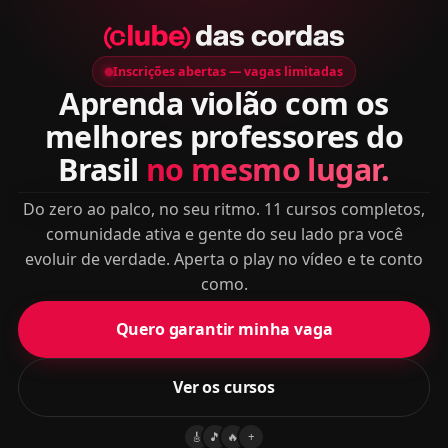
🎸
🎵
🔥
+